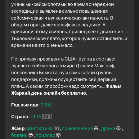
учеными-сейсмологами во время очередной
экспедиции выявлена сильно повышенная
сейсмическая и вулканическая активность. В
общем горят даже шельфовые ледники. А
причиной этому явилось, пришедшее в движение
Тихоокеанское плато, которое нужно остановить, и
времени на это очень мало.
По приказу президента США группа в составе:
лучшего сейсмолога в мире Джулии Макграф,
полковника Беккета, ну и само собой группы
поддержки, должны осуществить сей дерзкий
план... А каким способом-надо смотреть...
Фильм
Жаркий день онлайн бесплатно.
Год выхода:
2002
Страна:
США
🇺🇸
Жанр:
фантастика
🧙‍♀️
приключения
🎒
драма
😫
боевик
😎
триллер
🤯