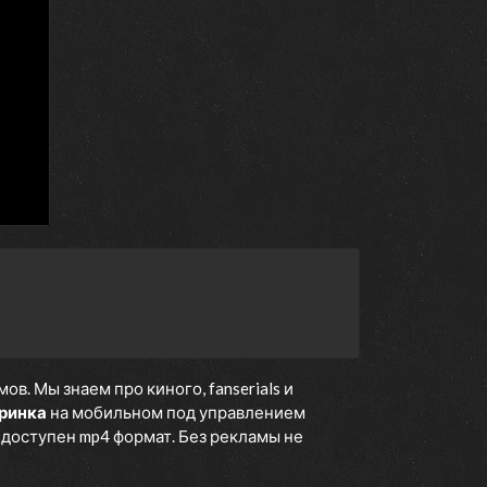
. Мы знаем про киного, fanserials и
еринка
на мобильном под управлением
е доступен mp4 формат. Без рекламы не