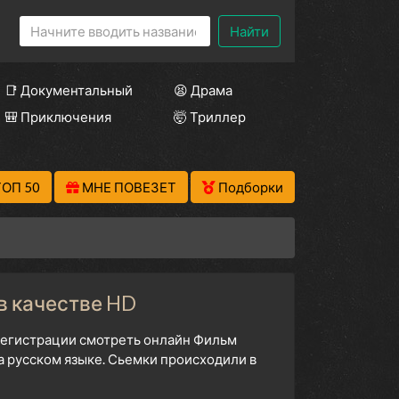
Найти
📑 Документальный
😫 Драма
🎒 Приключения
🤯 Триллер
ТОП 50
МНЕ ПОВЕЗЕТ
Подборки
в качестве HD
 регистрации смотреть онлайн Фильм
а русском языке. Сьемки происходили в