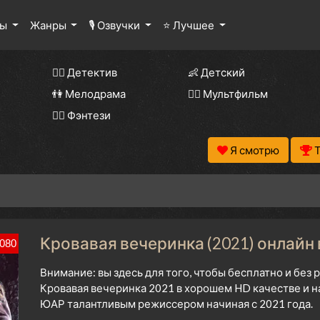
лы
Жанры
🎙 Озвучки
⭐ Лучшее
🕵️‍♂️ Детектив
👶 Детский
👫 Мелодрама
🧚‍♀️ Мультфильм
🧝‍♂️ Фэнтези
Я смотрю
Кровавая вечеринка (2021) онлайн 
080
Внимание: вы здесь для того, чтобы бесплатно и без
Кровавая вечеринка 2021 в хорошем HD качестве и н
ЮАР талантливым режиссером начиная с 2021 года.