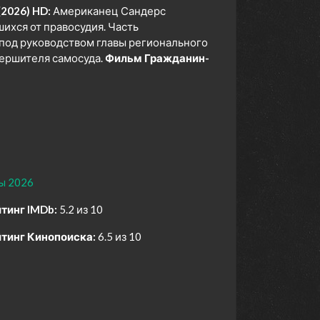
(2026) HD:
Американец Сандерс
ихся от правосудия. Часть
 под руководством главы регионального
ершителя самосуда.
Фильм Гражданин-
ы 2026
тинг IMDb:
5.2 из 10
тинг Кинопоиска:
6.5 из 10