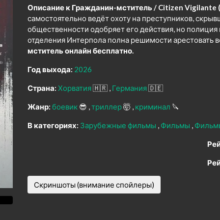
Описание к Гражданин-мститель / Citizen Vigilante 
самостоятельно ведёт охоту на преступников, скрывш
общественности одобряет его действия, но полиция
отделения Интерпола полна решимости арестовать в
мститель онлайн бесплатно.
Год выхода:
2026
Страна:
Хорватия
🇭🇷
Германия
🇩🇪
Жанр:
боевик
😎
триллер
🤯
криминал
🔪
В категориях:
Зарубежные фильмы
Фильмы
Фильм
Рей
Рей
Скриншоты (внимание спойлеры)