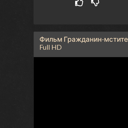
Фильм Гражданин-мстител
Full HD