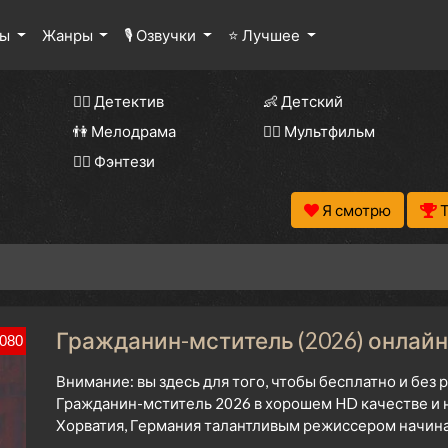
лы
Жанры
🎙 Озвучки
⭐ Лучшее
🕵️‍♂️ Детектив
👶 Детский
👫 Мелодрама
🧚‍♀️ Мультфильм
🧝‍♂️ Фэнтези
Я смотрю
Гражданин-мститель (2026) онлайн
080
Внимание: вы здесь для того, чтобы бесплатно и без
Гражданин-мститель 2026 в хорошем HD качестве и н
Хорватия, Германия талантливым режиссером начиная